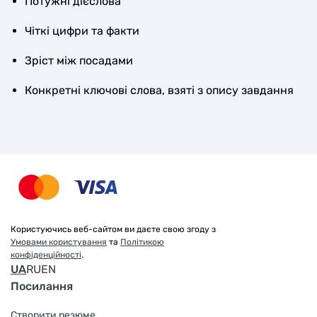
Потужні дієслова
Чіткі цифри та факти
Зріст між посадами
Конкретні ключові слова, взяті з опису завдання
Користуючись веб-сайтом ви даєте свою згоду з
Умовами користування
та
Політикою
конфіденційності
.
UA
RU
EN
Посилання
Створити резюме