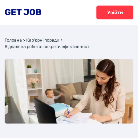
GET JOB
Увійти
Головна
Кар'єрні поради
Віддалена робота: секрети ефективності