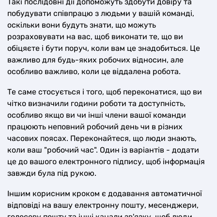
Такі послідовні дії допоможуть здобути довіру та
побудувати співпрацю з людьми у вашій команді,
оскільки вони будуть знати, що можуть
розраховувати на вас, щоб виконати те, що ви
обіцяєте і бути поруч, коли вам це знадобиться. Це
важливо для будь-яких робочих відносин, але
особливо важливо, коли це віддалена робота.
Те саме стосується і того, щоб переконатися, що ви
чітко визначили години роботи та доступність,
особливо якщо ви чи інші члени вашої команди
працюють неповний робочий день чи в різних
часових поясах. Переконайтеся, що люди знають,
коли ваш "робочий час". Один із варіантів - додати
це до вашого електронного підпису, щоб інформація
завжди була під рукою.
Іншим корисним кроком є додавання автоматичної
відповіді на вашу електронну пошту, месенджери,
голосову пошту та інші канали зв'язку, щоб люди