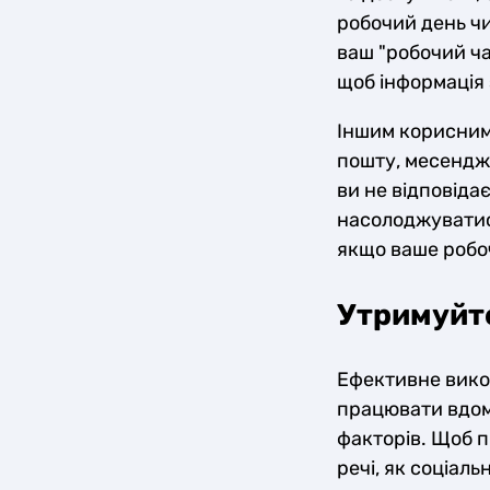
робочий день чи
ваш "робочий ча
щоб інформація 
Іншим корисним 
пошту, месендже
ви не відповіда
насолоджуватис
якщо ваше робоч
Утримуйте
Ефективне викор
працювати вдом
факторів. Щоб п
речі, як соціаль