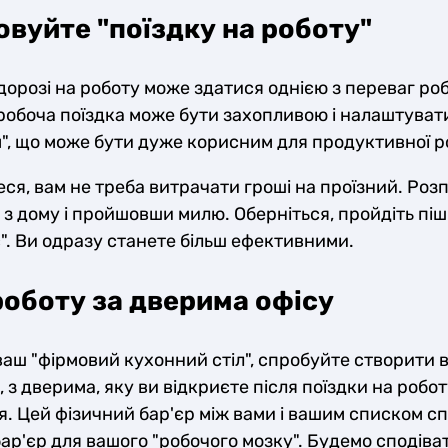
вуйте "поїздку на роботу"
дорозі на роботу може здатися однією з переваг ро
обоча поїздка може бути захопливою і налаштувати
", що може бути дуже корисним для продуктивної р
ся, вам не треба витрачати гроші на проїзний. Розп
з дому і пройшовши милю. Оберніться, пройдіть пішк
іс". Ви одразу станете більш ефективними.
оботу за дверима офісу
ваш "фірмовий кухонний стіл", спробуйте створити 
 з дверима, яку ви відкриєте після поїздки на робот
ня. Цей фізичний бар'єр між вами і вашим списком сп
ар'єр для вашого "робочого мозку". Будемо сподіват