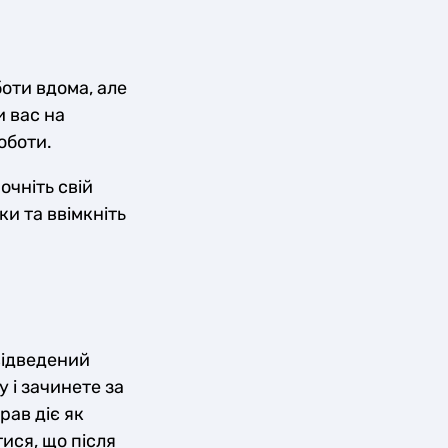
боти вдома, але
 вас на
оботи.
очніть свій
и та ввімкніть
відведений
у і зачинете за
рав діє як
ися, що після