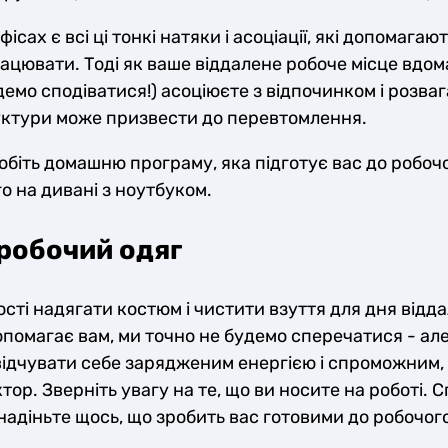
фісах є всі ці тонкі натяки і асоціації, які допомагаю
цювати. Тоді як ваше віддалене робоче місце вдом
удемо сподіватися!) асоціюєте з відпочинком і розваг
руктури може призвести до перевтомлення.
обіть домашню програму, яка підготує вас до робочо
о на дивані з ноутбуком.
робочий одяг
сті надягати костюм і чистити взуття для дня відда
опомагає вам, ми точно не будемо сперечатися - ал
відчувати себе зарядженим енергією і спроможним,
ор. Зверніть увагу на те, що ви носите на роботі. 
надіньте щось, що зробить вас готовими до робочого