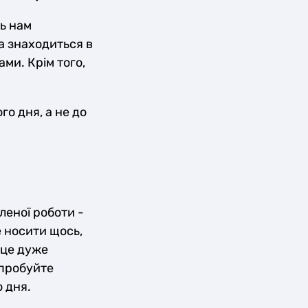
ть нам
а знаходиться в
ами. Крім того,
го дня, а не до
леної роботи -
е носити щось,
 це дуже
Спробуйте
 дня.