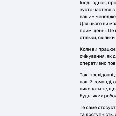
Іноді, однак, п
зустрічаєтеся з
вашим менеджеро
Для цього ви м
приміщенні. Це 
стільки, скільки
Коли ви працюєт
очікування, як д
оперативно пові
Такі послідовні
вашій команді, 
виконати те, що
будь-яких робоч
Те саме стосуєт
та доступність,