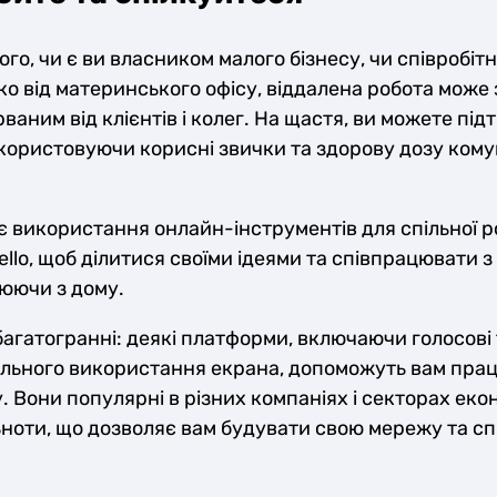
ого, чи є ви власником малого бізнесу, чи співробіт
о від материнського офісу, віддалена робота може
рваним від клієнтів і колег. На щастя, ви можете пі
користовуючи корисні звички та здорову дозу кому
є використання онлайн-інструментів для спільної р
Trello, щоб ділитися своїми ідеями та співпрацювати 
юючи з дому.
багатогранні: деякі платформи, включаючи голосові 
пільного використання екрана, допоможуть вам пра
. Вони популярні в різних компаніях і секторах еко
льноти, що дозволяє вам будувати свою мережу та сп
.