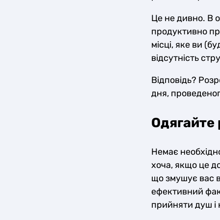
Це не дивно. В о
продуктивно пра
місці, яке ви (б
відсутність ст
Відповідь? Розр
дня, проведеног
Одягайте 
Немає необхідно
хоча, якщо це д
що змушує вас 
ефективний факт
прийняти душ і 