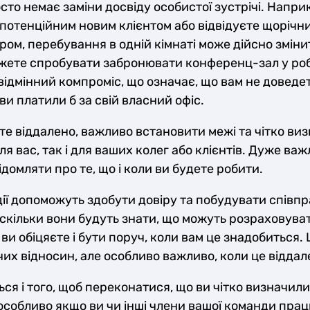
росто немає заміни досвіду особистої зустрічі. Напри
 потенційним новим клієнтом або відвідуєте щорічни
м, перебування в одній кімнаті може дійсно зміни
ожете спробувати забронювати конференц-зал у ро
відмінний компроміс, що означає, що вам не доведе
 ви платили б за свій власний офіс.
е віддалено, важливо встановити межі та чітко ви
ля вас, так і для ваших колег або клієнтів. Дуже важ
домляти про те, що і коли ви будете робити.
 дії допоможуть здобути довіру та побудувати співп
оскільки вони будуть знати, що можуть розраховуват
 ви обіцяєте і бути поруч, коли вам це знадобиться.
их відносин, але особливо важливо, коли це віддал
ься і того, щоб переконатися, що ви чітко визначил
 особливо якщо ви чи інші члени вашої команди пр