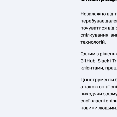
Незалежно від т
перебуває далек
почуватися віді
спілкування, ви
технологій.
Одним з рішень 
GitHub, Slack і 
клієнтами, прац
Ці інструменти 
а також опції с
виходячи з дому
свої власні спі
новими людьми