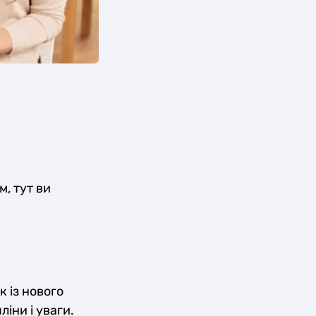
, тут ви
 із нового
іни і уваги.