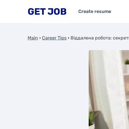
GET JOB
Create resume
Main
Career Tips
Віддалена робота: секрет