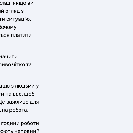
клад, якщо ви
й огляд з
ти ситуацію.
бочому
ться платити
значити
ливо чітко та
рацю з людьми у
и на вас, щоб
 Це важливо для
ена робота.
и години роботи
ацюють неповний