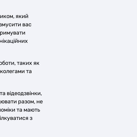
ником, який
 змусити вас
дтримувати
нікаційних
оботи, таких як
з колегами та
та відеодзвінки,
цювати разом, не
номіки та мають
ілкуватися з