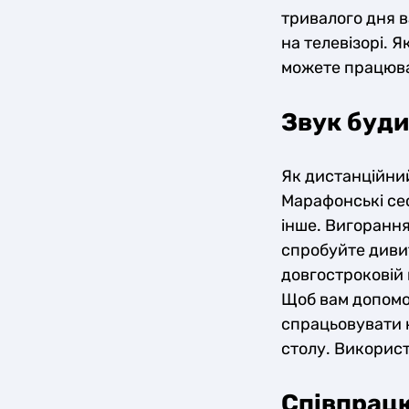
тривалого дня в
на телевізорі. 
можете працюват
Звук буди
Як дистанційний
Марафонські сес
інше. Вигорання
спробуйте дивит
довгостроковій 
Щоб вам допомог
спрацьовувати к
столу. Використ
Співпрацю