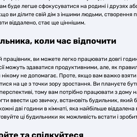
ам буде легше сфокусуватися на родині і друзях аб
Якщо ви ділите свій дім з іншими людьми, створення 
и віддалено, стає ще ціннішим.
льника, коли час відпочити
 працівник, ви можете легко працювати довгі годи
ії можуть здаватися продуктивними, але, як правил
 нікому не допомагає. Проте, якщо вам важко взяти
ися на це з точки зору зростання. Ви плануєте бу
перспективі, тому вам потрібно працювати з дому на
ти ввести цю звичку, встановіть будильник, який 
ожні дві години в кімнаті, яка найбільше віддалена 
овуйте ці будильники як можливість встати і зроби
йте та спілкуйтеся