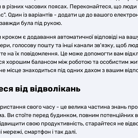
 в різних часових поясах. Переконайтеся, що люди
с". Один із варіантів - додати це до вашого електро
завжди була під рукою.
кроком є додавання автоматичної відповіді на ваш
ри, голосову пошту та інші канали зв'язку, щоб люд
єте на їх повідомлення. Це може допомогти вам від
я хорошим балансом між роботою та особистим жит
е місце знаходиться під одних дахом з вашим відп
ся від відволікань
истання свого часу - це велика частина знань про 
а. Ви стоїте перед будинком, повним потенційних 
ідвищити свою продуктивність, старайтеся не відво
ні мережі, смартфон і так далі.