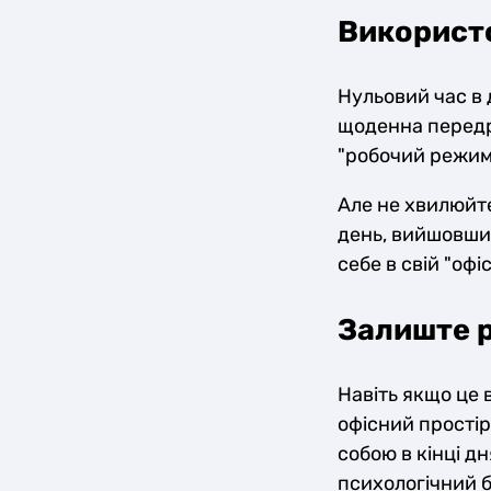
Використо
Нульовий час в 
щоденна передр
"робочий режим
Але не хвилюйте
день, вийшовши 
себе в свій "оф
Залиште р
Навіть якщо це 
офісний простір,
собою в кінці д
психологічний б