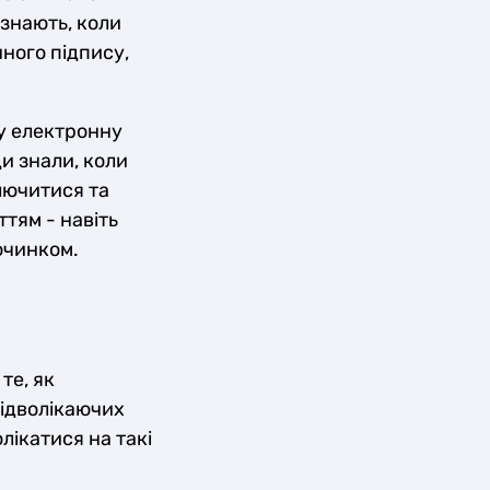
 знають, коли
нного підпису,
у електронну
и знали, коли
ключитися та
тям - навіть
очинком.
те, як
відволікаючих
лікатися на такі