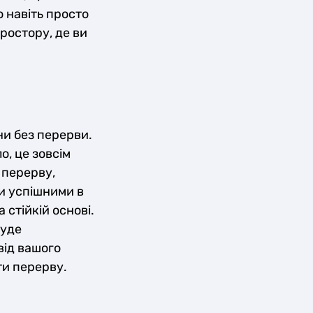
о навіть просто
простору, де ви
ни без перерви.
о, це зовсім
 перерву,
ти успішними в
 стійкій основі.
буде
від вашого
ти перерву.